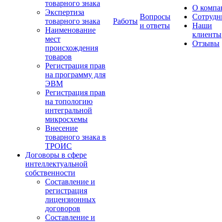
товарного знака
О компа
Экспертиза
Вопросы
Сотрудн
товарного знака
Работы
и ответы
Наши
Наименование
клиенты
мест
Отзывы
происхождения
товаров
Регистрация прав
на программу для
ЭВМ
Регистрация прав
на топологию
интегральной
микросхемы
Внесение
товарного знака в
ТРОИС
Договоры в сфере
интеллектуальной
собственности
Составление и
регистрация
лицензионных
договоров
Составление и