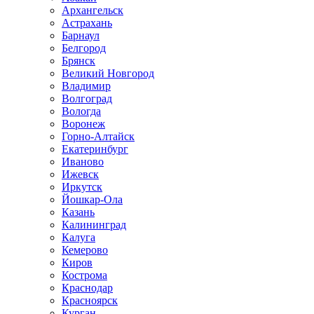
Архангельск
Астрахань
Барнаул
Белгород
Брянск
Великий Новгород
Владимир
Волгоград
Вологда
Воронеж
Горно-Алтайск
Екатеринбург
Иваново
Ижевск
Иркутск
Йошкар-Ола
Казань
Калининград
Калуга
Кемерово
Киров
Кострома
Краснодар
Красноярск
Курган